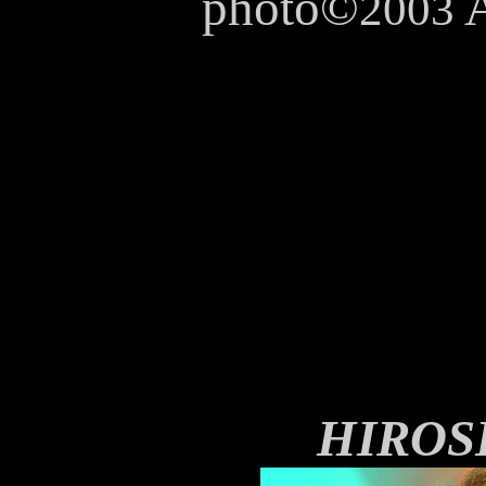
photo©
A
2003
HIROS